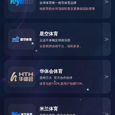
产品中心
黑龙江木屋设备类
黑龙江门窗设备
黑龙江干燥机系列设备
黑龙江集成材生