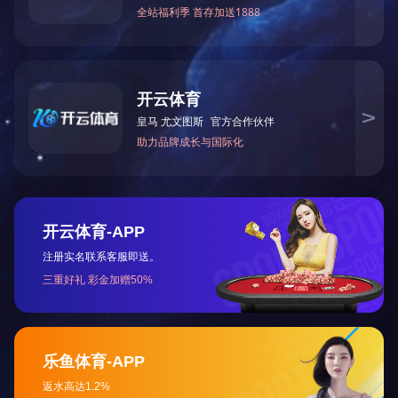
华体会(中国)
新闻资讯
About
News
公司简介
公司动态
企业文化
行业动态
版权所有©2022华
leyu.乐鱼(集团)智能科技股份有限公司网站
|
乐鱼app登录入口
|
开云
网页版·官方版在线登入
|
乐鱼平台_乐鱼（中国）一站式服务平台
|
开云手机官方网站
|
开云官方网页版
|
乐鱼体育官网-体育预测-赛事